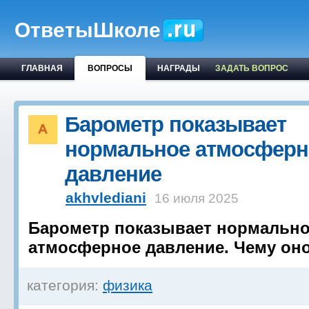
ОтветыШколе
ГЛАВНАЯ
ВОПРОСЫ
НАГРАДЫ
ЗАДАТЬ ВОПРОС
Барометр показывает
нормальное атмосферн
давление
akhvlediani
16 июля 2025
Барометр показывает нормальн
атмосферное давление. Чему оно
категория:
физика