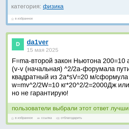
категория:
физика
в избранное
da1ver
15 мая 2025
F=ma-второй закон Ньютона 200=10 а
(v-v (начальная) ^2/2a-форумала пут
квадратный из 2a*sV=20 м/cформула 
w=mv^2/2W=10 кг*20^2/2=2000Дж или
но не гарантирую!
пользователи выбрали этот ответ лучш
в избранное
ссылка
отблагодарить