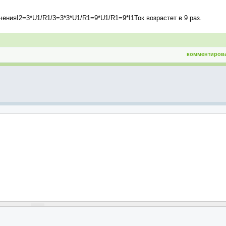
енияI2=3*U1/R1/3=3*3*U1/R1=9*U1/R1=9*I1Ток возрастет в 9 раз.
комментиров