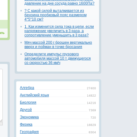
давление на дне сосуда равно 1600Па?
? С какой силой выталкивается из
бензина пробковый пояс размером
4*5*10 см?
1. Как изменится сила тока в цепи, если
напряжение увеличить в 3 раза, а
ать
сопротивление уменьшить в 3 раза?
Мяч массой 200 г брошен вертикально
вверх и пойман в точке бросания
Определите импульс грузового
автомобиля массой 10 т движущегося
со скоростью 36 км/ч
Алгебра
27400
Английский язык
14822
Биология
14216
Другой
7369
Экономика
720
Физика
18829
География
8304