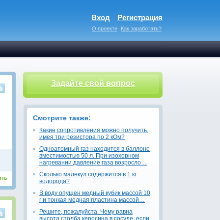
Вход
Регистрация
О проекте
Как заработать?
Задайте свой вопрос
Смотрите также:
Какие сопротивления можно получить,
имея три резистора по 2 кОм?
Одноатомный газ находится в баллоне
вместимостью 50 л. При изохорном
нагревании давление газа возросло…
Сколько малекул содержится в 1 кг
ить
водорода?
В воду опущен медный кубик массой 10
г и тонкая медная пластина массой…
Решите, пожалуйста. Чему равна
высота столба керосина в сосуде, если