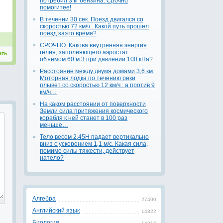
потребил 3 кг бензина. Срочно
помогитее!
В течении 30 сек. Поезд двигался со
скоростью 72 км/ч . Какой путь прошел
поезд заэто время?
СРОЧНО. Какова внутренняя энергия
гелия, заполняющего аэростат
ать
объемом 60 м 3 при давлении 100 кПа?
Расстояние между двумя домами 3,6 км.
Моторная лодка по течению реки
плывет со скоростью 12 км/ч , а против 9
км/ч…
На каком расстоянии от поверхности
Земли сила притяжения космического
корабля к ней станет в 100 раз
меньше…
Тело весом 2,45Н падает вертикально
вниз с ускорением 1,1 м/с. Какая сила,
помимо силы тяжести, действует
натело?
Алгебра
27400
Английский язык
14822
Биология