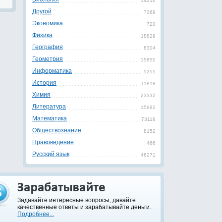
14216
Другой
7369
Экономика
720
Физика
18829
География
8304
Геометрия
15850
Информатика
5255
История
11818
Химия
23332
Литература
15992
Математика
73118
Обществознание
8152
Правоведение
466
Русский язык
46271
Задавайте интересные вопросы, давайте
качественные ответы и зарабатывайте деньги.
Подробнее...