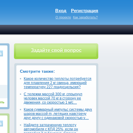
Вход
Регистрация
О проекте
Как заработать?
Задайте свой вопрос
Смотрите также:
Какое количество теплоты потребуется
для плавления 2 кг свинца, имеющий
температуру 227 градусцельсия?
C тележки массой 300 кг, спрыгнул
человек массой 70 кг в сторону ее
ить
движения, со скоростью 1 м/с…
Каков суммарный импульс системы двух
шаров массой m, летящих навстречу
друг другу с одинаковой скоростью v…
Найдите затраченную теплоту
автомобиля с КПД 25%, если он