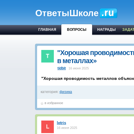
ОтветыШколе
ГЛАВНАЯ
ВОПРОСЫ
НАГРАДЫ
ЗАДА
"Хорошая проводимость
в металлах»
tidbit
16 июня 2025
"Хорошая проводимость металлов объясня
категория:
физика
в избранное
letris
16 июня 2025