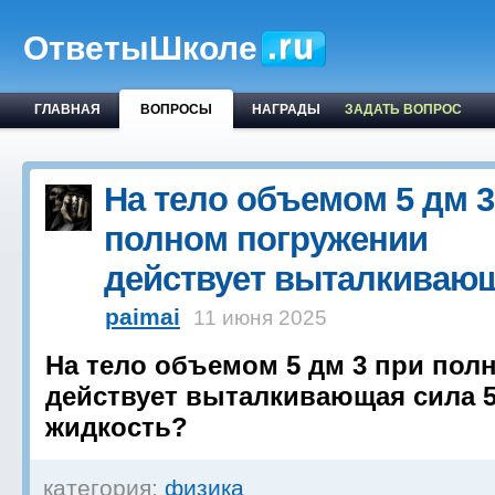
ОтветыШколе
ГЛАВНАЯ
ВОПРОСЫ
НАГРАДЫ
ЗАДАТЬ ВОПРОС
На тело объемом 5 дм 3
полном погружении
действует выталкива
paimai
11 июня 2025
На тело объемом 5 дм 3 при пол
действует выталкивающая сила 50
жидкость?
категория:
физика