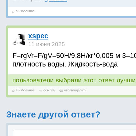
в избранное
xspec
11 июня 2025
F=rgVr=F/gV=50Н/9,8Н/кг*0,005 м 3=10
плотность воды. Жидкость-вода
пользователи выбрали этот ответ лучш
в избранное
ссылка
отблагодарить
Знаете другой ответ?