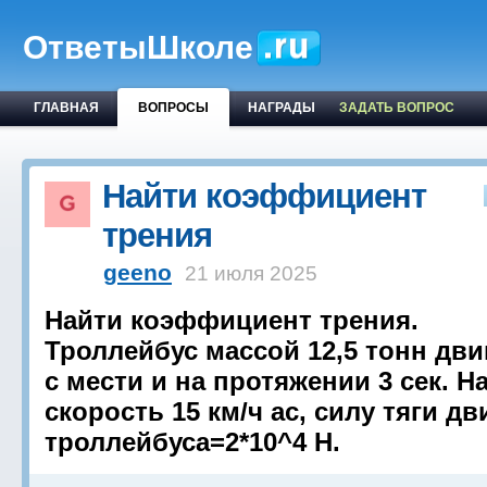
ОтветыШколе
ГЛАВНАЯ
ВОПРОСЫ
НАГРАДЫ
ЗАДАТЬ ВОПРОС
Найти коэффициент
трения
geeno
21 июля 2025
Найти коэффициент трения.
Троллейбус массой 12,5 тонн дв
с мести и на протяжении 3 сек. Н
скорость 15 км/ч ас, силу тяги дв
троллейбуса=2*10^4 H.