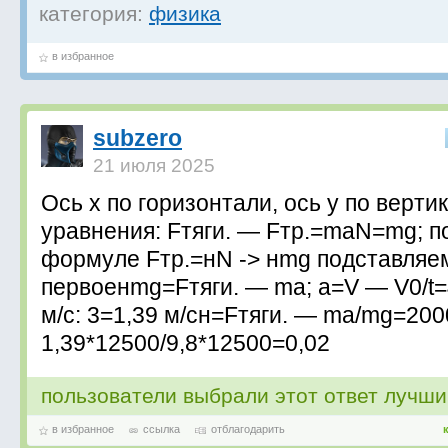
категория:
физика
в избранное
subzero
21 июля 2025
Ось х по горизонтали, ось у по верти
уравнения: Fтяги. — Fтр.=maN=mg; п
формуле Fтр.=нN -> нmg подставляе
первоенmg=Fтяги. — ma; a=V — V0/t=
м/c: 3=1,39 м/сн=Fтяги. — ma/mg=20
1,39*12500/9,8*12500=0,02
пользователи выбрали этот ответ лучш
в избранное
ссылка
отблагодарить