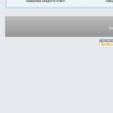
наверняка найдется ответ!
заво
Ка