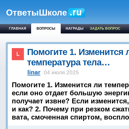
ОтветыШколе
ГЛАВНАЯ
ВОПРОСЫ
НАГРАДЫ
ЗАДАТЬ ВОПРОС
Помогите 1. Изменится 
температура тела…
linar
04 июля 2025
Помогите 1. Изменится ли темпер
если оно отдает большую энерги
получает извне? Если изменится,
и как? 2. Почему при резком сжа
вата, смоченная спиртом, воспл