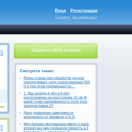
Вход
Регистрация
О проекте
Как заработать?
Задайте свой вопрос
Смотрите также:
Резец станка при обработке детали
преодолевает силу сопротивления 500
Н и при этом перемещается…
1. Два заряда 4 нКл и 6 нКл
расположены на расстоянии 10 см. В
какой точке напряженность поля этих
зарядов равна 0?
ить
Дано уравнение зависимости
координаты от времени х=5-3t
Мяч брошен вертикально вверх 2 раза,
второй раз ему сообщили скорость в 3