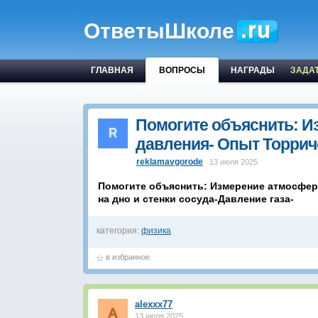
ОтветыШколе
ГЛАВНАЯ
ВОПРОСЫ
НАГРАДЫ
ЗАДА
Помогите объяснить: И
давления- Опыт Торри
reklamavgorode
13 июля 2025
Помогите объяснить: Измерение атмосфер
на дно и стенки сосуда-Давление газа-
категория:
физика
в избранное
alexxx77
13 июля 2025