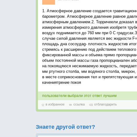
1. Атмосферное давление создается гравитацион
барометром. Атмосферное давление равное давле
атмосферным давлением.2. Торричеели доказал в 
измерения атмосферного давления изобретя трубку
воздух поднимается до 760 мм при 0 С градусах
случае силой давления является вес жидкости F
площадь дна сосоудаg- плотность жидкостив ито
стремясь к расширению под действием теплового д
фиксированной массы и объема прямо пропорциан
объем постоянной массы газа пропорцианален аб
на покоящяюся несжимаемую жидкость, передаетс
мм ртутного столба, мм водяного столба, микрон,
в месте соприкосновения тел и препятствующая 
качениятрение покоя
пользователи выбрали этот ответ лучшим
в избранное
ссылка
отблагодарить
Знаете другой ответ?