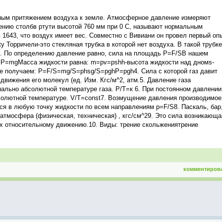
ным притяжением воздуха к земле. Атмосферное давление измеряют
нию столбв ртути высотой 760 мм при 0 С, называют нормальным
1643, что воздух имеет вес. Совместно с Вивиани он провел первый оп
 Торричели-это стекляная трубка в которой нет воздуха. В такой трубке
.3. По определению давление равно, сила на площадь Р=F/SВ нашем
=P=mgМасса жидкости равна: m=pv=pshh-высота жидкости над дномs-
ге получаем: P=F/S=mg/S=phsg/S=pghP=pgh4. Сила с которой газ давит
вижения его молекул (ед. Изм. Кгс/м^2, атм.5. Давление газа
ально абсолютной температуре газа. Р/Т=к 6. При постоянном давлении
солютной температуре. V/T=const7. Возмущение давления производимое
я в любую точку жидкости по всем направлениям p=F/S8. Паскаль, бар
 атмосфера (физическая, техническая) , кгс/см^29. Это сила возникающа
их относительному движению.10. Виды: трение скольжениятрение
комментиров