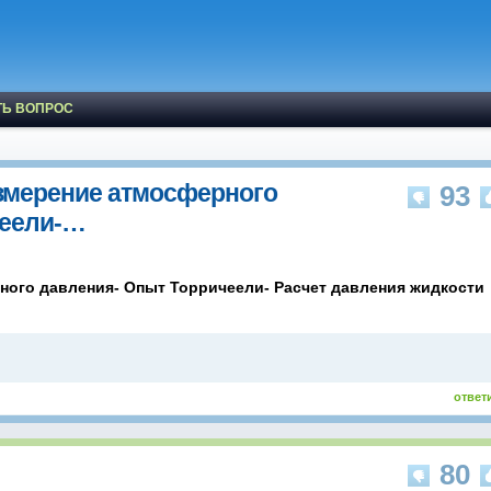
ТЬ ВОПРОС
змерение атмосферного
93
чеели-…
ного давления- Опыт Торричеели- Расчет давления жидкости
ответ
80