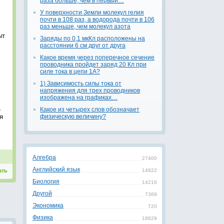
раза больше, чем в первый…
У поверхности Земли молекул гелия
почти в 108 раз, а водорода почти в 106
раз меньше, чем молекул азота
ыт
Заряды по 0,1 мкКл расположены на
расстоянии 6 см друг от друга
Какое время через поперечное сечение
проводника пройдет заряд 20 Кл при
силе тока в цепи 1А?
1) Зависимость силы тока от
напряжения для трех проводников
изображена на графиках…
,
Какое из четырех слов обозначает
я
физическую величину?
Алгебра
27400
Английский язык
ать
14822
Биология
14216
Другой
7369
Экономика
720
Физика
18829