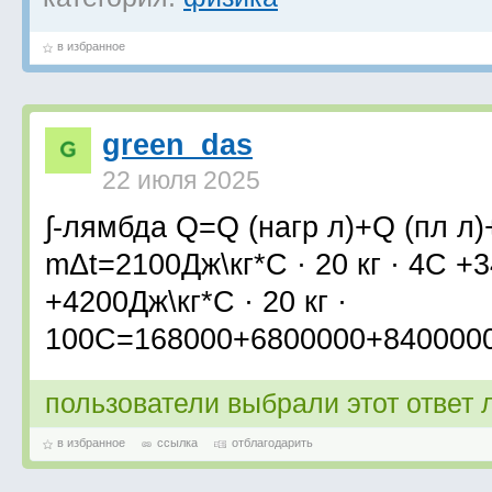
в избранное
green_das
22 июля 2025
∫-лямбда Q=Q (нагр л)+Q (пл л)+
mΔt=2100Дж\кг*С · 20 кг · 4С +3
+4200Дж\кг*С · 20 кг ·
100С=168000+6800000+840000
пользователи выбрали этот ответ
в избранное
ссылка
отблагодарить