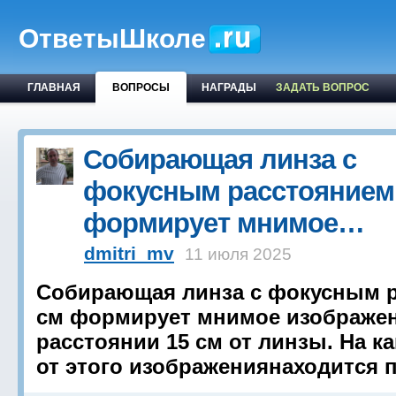
ОтветыШколе
ГЛАВНАЯ
ВОПРОСЫ
НАГРАДЫ
ЗАДАТЬ ВОПРОС
Собирающая линза с
фокусным расстоянием 
формирует мнимое…
dmitri_mv
11 июля 2025
Собирающая линза с фокусным р
см формирует мнимое изображен
расстоянии 15 см от линзы. На к
от этого изображениянаходится 