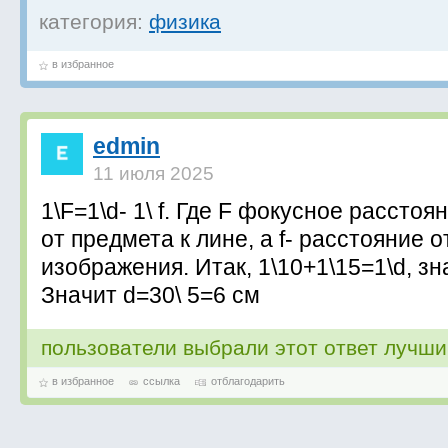
категория:
физика
в избранное
edmin
11 июля 2025
1\F=1\d- 1\ f. Где F фокусное расстоя
от предмета к лине, а f- расстояние 
изображения. Итак, 1\10+1\15=1\d, зна
Значит d=30\ 5=6 см
пользователи выбрали этот ответ лучш
в избранное
ссылка
отблагодарить