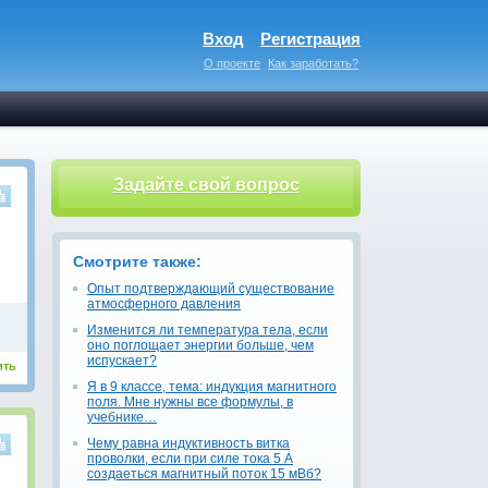
Вход
Регистрация
О проекте
Как заработать?
Задайте свой вопрос
Смотрите также:
Опыт подтверждающий существование
атмосферного давления
Изменится ли температура тела, если
оно поглощает энергии больше, чем
испускает?
ить
Я в 9 классе, тема: индукция магнитного
поля. Мне нужны все формулы, в
учебнике…
Чему равна индуктивность витка
проволки, если при силе тока 5 А
создаеться магнитный поток 15 мВб?