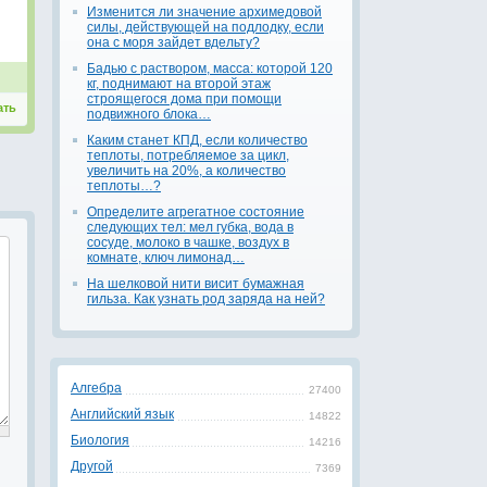
Изменится ли значение архимедовой
силы, действующей на подлодку, если
она с моря зайдет вдельту?
Бадью с раствором, масса: которой 120
кг, nоднимают на второй этаж
строящегося дома при помощи
ать
nодвижного блока…
Каким станет КПД, если количество
теплоты, потребляемое за цикл,
увеличить на 20%, а количество
теплоты…?
Определите агрегатное состояние
следующих тел: мел губка, вода в
сосуде, молоко в чашке, воздух в
комнате, ключ лимонад…
На шелковой нити висит бумажная
гильза. Как узнать род заряда на ней?
Алгебра
27400
Английский язык
14822
Биология
14216
Другой
7369