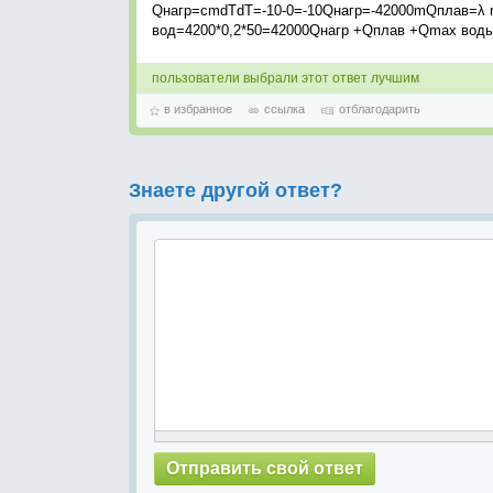
Qнагр=cmdTdT=-10-0=-10Qнагр=-42000mQплав=λ
вод=4200*0,2*50=42000Qнагр +Qплав +Qmax воды=
пользователи выбрали этот ответ лучшим
в избранное
ссылка
отблагодарить
Знаете другой ответ?