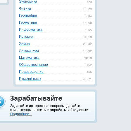
Экономика
720
Физика
18829
География
8304
Геометрия
15850
Информатика
5255
История
11818
Химия
23332
Литература
15992
Математика
73118
Обществознание
8152
Правоведение
466
Русский язык
46271
Задавайте интересные вопросы, давайте
качественные ответы и зарабатывайте деньги.
Подробнее...