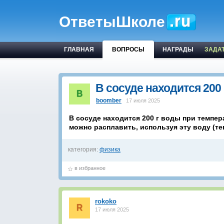
ОтветыШколе
ГЛАВНАЯ
ВОПРОСЫ
НАГРАДЫ
ЗАДА
В сосуде находится 200
boomber
17 июля 2025
В сосуде находится 200 г воды при темпера
можно расплавить, используя эту воду (т
категория:
физика
в избранное
rokoko
17 июля 2025