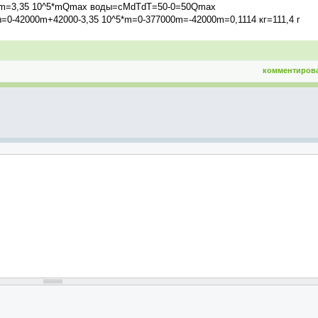
 m=3,35 10^5*mQmax воды=сMdTdT=50-0=50Qmax
0-42000m+42000-3,35 10^5*m=0-377000m=-42000m=0,1114 кг=111,4 г
комментиров