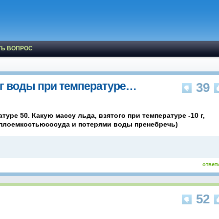
ТЬ ВОПРОС
 г воды при температуре…
39
туре 50. Какую массу льда, взятого при температуре -10 г,
еплоемкостьюсосуда и потерями воды пренебречь)
ответ
52