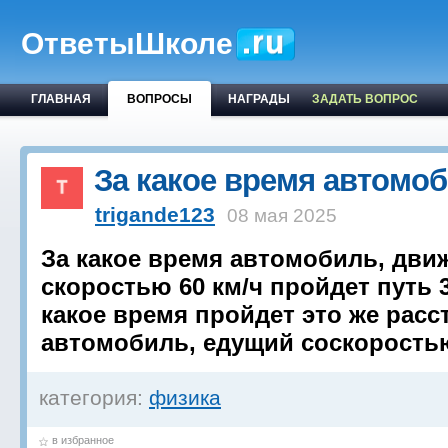
ОтветыШколе
ГЛАВНАЯ
ВОПРОСЫ
НАГРАДЫ
ЗАДАТЬ ВОПРОС
За какое время автомо
trigande123
08 мая 2025
За какое время автомобиль, дви
скоростью 60 км/ч пройдет путь 3
какое время пройдет это же расс
автомобиль, едущий соскоростью
категория:
физика
в избранное