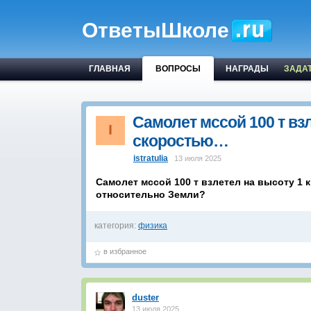
ОтветыШколе
ГЛАВНАЯ
ВОПРОСЫ
НАГРАДЫ
ЗАДА
Самолет мссой 100 т взл
скоростью…
istratulia
13 июля 2025
Самолет мссой 100 т взлетел на высоту 1 
относительно Земли?
категория:
физика
в избранное
duster
13 июля 2025