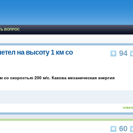
ТЬ ВОПРОС
етел на высоту 1 км со
94
км со скоростью 200 м/с. Какова механическая энергия
ответ
60