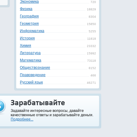
Экономика
720
Физика
18829
География
8304
Геометрия
15850
Информатика
5255
История
11818
Химия
23332
Литература
15992
Математика
73118
Обществознание
8152
Правоведение
466
Русский язык
46271
Задавайте интересные вопросы, давайте
качественные ответы и зарабатывайте деньги.
Подробнее...