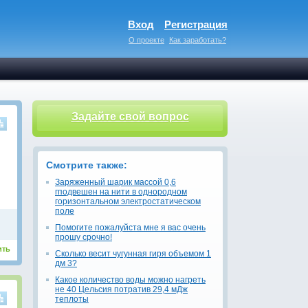
Вход
Регистрация
О проекте
Как заработать?
Задайте свой вопрос
Смотрите также:
Заряженный шарик массой 0,6
гподвешен на нити в однородном
горизонтальном электростатическом
поле
Помогите пожалуйста мне я вас очень
прошу срочно!
ить
Сколько весит чугунная гиря объемом 1
дм 3?
Какое количество воды можно нагреть
не 40 Цельсия потратив 29,4 мДж
теплоты