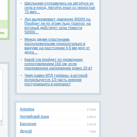
Школьники отправились на автобусе из
села в город. Автобус ехал со скоростью
70 км/ч…
Лед выдерживает давление 90000 па.
Пройдет ли по этому льду трактор, на
который действует сила тяжести
50000…
ать
Между двумя пластинами,
расположенными горизонтально в
вакууме на расстоянии 4,8 мм друг от
друга…
Какой ток пройдет по проводнику
сопротивлением 160 ом, если
приложенное напряжение ровно 20 в?
Чему равен КПД турбины, в которой
испорльзуется 1/3 часть энергии
поступающего в неепара?
Алгебра
27400
Английский язык
14822
Биология
14216
Другой
7369